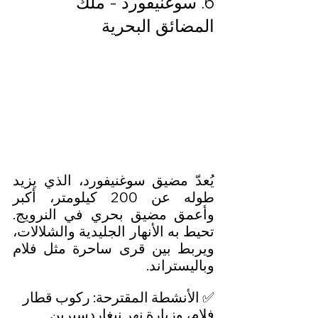
6. سوغنيفورد - ملك 
المضائق البحرية
يُعدّ مضيق سوغنيفورد، الذي يزيد 
طوله عن 200 كيلومتر، أكبر 
وأعمق مضيق بحري في النرويج. 
تحيط به الأنهار الجليدية والشلالات، 
ويربط بين قرى ساحرة مثل فلام 
وباليستراند.
✅ الأنشطة المقترحة: ركوب قطار 
فلام، وزيارة نهر نيغاردسبرين 