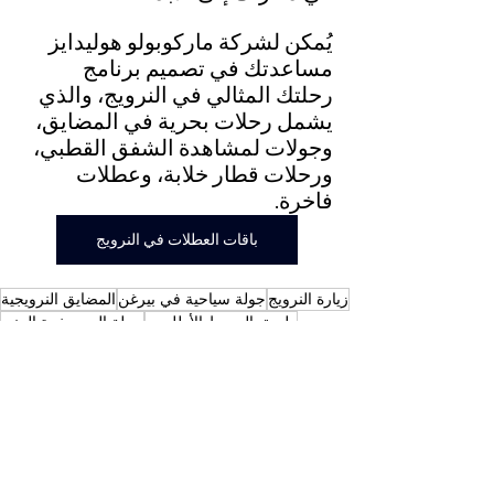
يُمكن لشركة ماركوبولو هوليدايز 
مساعدتك في تصميم برنامج 
رحلتك المثالي في النرويج، والذي 
يشمل رحلات بحرية في المضايق، 
وجولات لمشاهدة الشفق القطبي، 
ورحلات قطار خلابة، وعطلات 
فاخرة.
باقات العطلات في النرويج
زيارة النرويج
جولة سياحية في بيرغن
المضايق النرويجية
طريق المحيط الأطلسي
رحلة إلى صخرة المنبر
رحلات برية في النرويج
أضواء النرويج في ترومسو
أفضل الأماكن في النرويج
السفر إلى جزر لوفوتين
Norway
منشور سفر عربي
Arabic