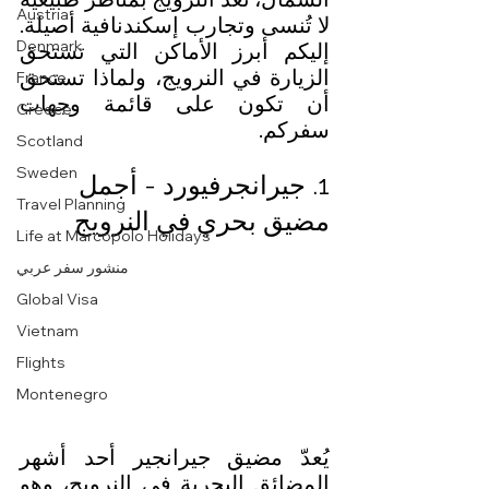
Austria
لا تُنسى وتجارب إسكندنافية أصيلة. 
Denmark
إليكم أبرز الأماكن التي تستحق 
الزيارة في النرويج، ولماذا تستحق 
France
أن تكون على قائمة وجهات 
Greece
سفركم.
Scotland
Sweden
1. جيرانجرفيورد - أجمل 
Travel Planning
مضيق بحري في النرويج
Life at Marcopolo Holidays
منشور سفر عربي
Global Visa
Vietnam
Flights
Montenegro
يُعدّ مضيق جيرانجير أحد أشهر 
المضائق البحرية في النرويج، وهو 