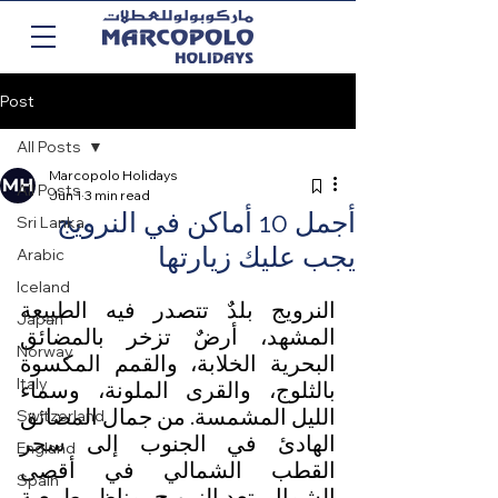
Post
All Posts
Marcopolo Holidays
All Posts
Jun 1
3 min read
أجمل 10 أماكن في النرويج
Sri Lanka
يجب عليك زيارتها
Arabic
Iceland
النرويج بلدٌ تتصدر فيه الطبيعة 
Japan
المشهد، أرضٌ تزخر بالمضائق 
Norway
البحرية الخلابة، والقمم المكسوة 
Italy
بالثلوج، والقرى الملونة، وسماء 
الليل المشمسة. من جمال المضائق 
Switzerland
الهادئ في الجنوب إلى سحر 
England
القطب الشمالي في أقصى 
Spain
الشمال، تعد النرويج بمناظر طبيعية 