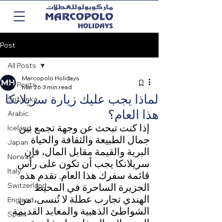
Post
All Posts
Marcopolo Holidays
All Posts
Mar 26
3 min read
لماذا يجب عليك زيارة سريلانكا
Sri Lanka
هذا العام؟
Arabic
إذا كنت تبحث عن وجهة تجمع بين 
Iceland
جمال الطبيعة والثقافة والحياة 
Japan
البرية والقيمة مقابل المال، فإن 
Norway
سريلانكا يجب أن تكون على رأس 
Italy
قائمة سفرك هذا العام. تقدم هذه 
الجزيرة الساحرة في المحيط 
Switzerland
الهندي تجارب عطلة لا تُنسى، من 
England
الشواطئ الذهبية والمعابد القديمة 
Spain