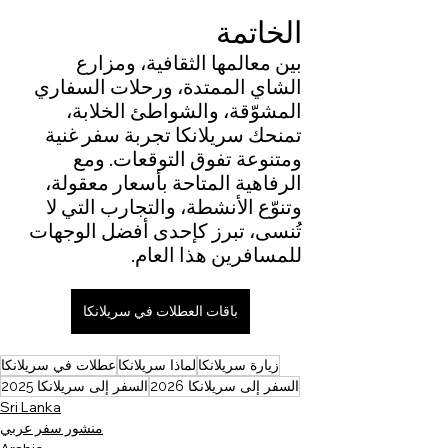
الخاتمة
بين معالمها الثقافية، ومزارع 
الشاي الممتدة، ورحلات السفاري 
المشوّقة، والشواطئ الخلابة، 
تمنحك سريلانكا تجربة سفر غنية 
ومتنوعة تفوق التوقعات. ومع 
الرفاهية المتاحة بأسعار معقولة، 
وتنوّع الأنشطة، والتجارب التي لا 
تُنسى، تبرز كإحدى أفضل الوجهات 
للمسافرين هذا العام.
باقات العطلات في سريلانكا
زيارة سريلانكا
لماذا سريلانكا
عطلات في سريلانكا
السفر إلى سريلانكا 2026
السفر إلى سريلانكا 2025
Sri Lanka
منشور سفر عربي